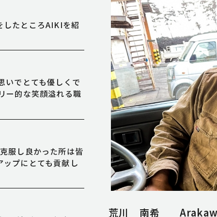
したところAIKIを紹
思いでとても優しくで
ミリー的な笑顔溢れる職
い克服し良かった所は皆
アップにとても貢献し
荒川 南希
Arakaw